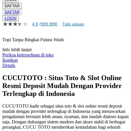
DAFTAR
DAFTAR
LOGIN
4.9
(999.999)
Tulis ulasan
4.9
dari
5
Topi Tanpa Bingkai Futura Wash
bintang,
nilai
rating
Info lebih lanjut
rata-
Periksa ketersediaan di toko
rata.
Bagikan
Read
Details
13
Reviews.
CUCUTOTO : Situs Toto & Slot Online
Tautan
halaman
Resmi Deposit Mudah Dengan Provider
yang
sama.
Terlengkap di Indonesia
CUCUTOTO hadir sebagai situs toto & slot online resmi deposit
mudah dengan provider terlengkap di Indonesia yang menawarkan
pengalaman bermain lebih aman, nyaman, dan mudah diakses kapan
saja. Dengan dukungan sistem modern dan akses stabil di berbagai
perangkat, CUCU TOTO memberikan kemudahan bagi seluruh