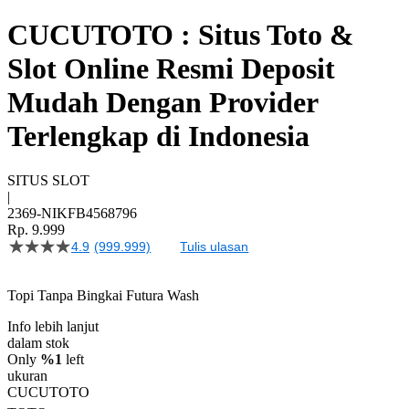
CUCUTOTO : Situs Toto &
Slot Online Resmi Deposit
Mudah Dengan Provider
Terlengkap di Indonesia
SITUS SLOT
|
2369-NIKFB4568796
Rp. 9.999
4.9
(999.999)
Tulis ulasan
4.5
dari
5
Topi Tanpa Bingkai Futura Wash
bintang,
nilai
rating
Info lebih lanjut
rata-
dalam stok
rata.
Only
%1
left
Read
ukuran
13
CUCUTOTO
Reviews.