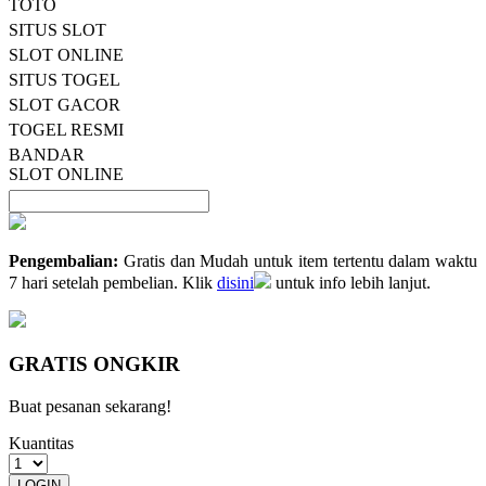
TOTO
Tautan
halaman
SITUS SLOT
yang
SLOT ONLINE
sama.
SITUS TOGEL
SLOT GACOR
TOGEL RESMI
BANDAR
SLOT ONLINE
Pengembalian:
Gratis dan Mudah untuk item tertentu dalam waktu
7 hari setelah pembelian. Klik
disini
untuk info lebih lanjut.
GRATIS ONGKIR
Buat pesanan sekarang!
Kuantitas
LOGIN